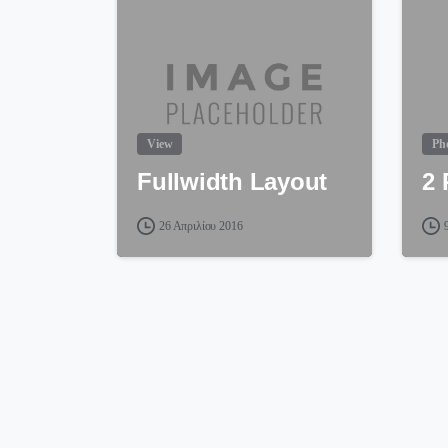
View
Ph
Fullwidth Layout
2 
26 Απριλίου 2016