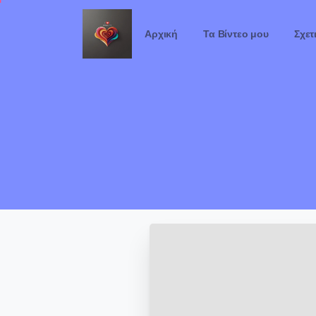
Αρχική
Τα Βίντεο μου
Σχετ