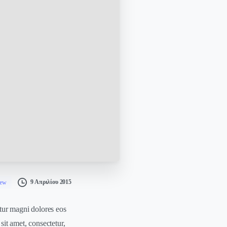
9 Απριλίου 2015
ew
tur magni dolores eos
it amet, consectetur,