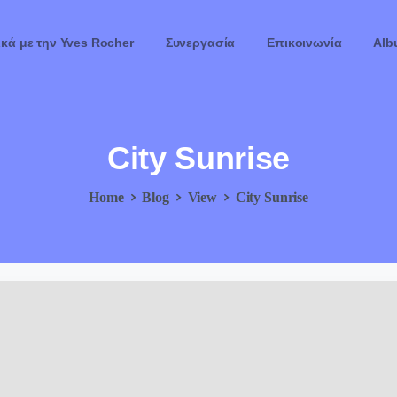
ικά με την Yves Rocher
Συνεργασία
Επικοινωνία
Alb
City
Sunrise
Home
Blog
View
City Sunrise