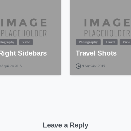
otography
View
Photography
Travel
View
Right Sidebars
Travel Shots
9 Απριλίου 2015
9 Απριλίου 2015
Leave a Reply