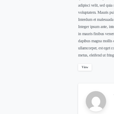
adipisci velit, sed qu
voluptatem. Mauris pul
Interdum et malesuada f
Integer ipsum ante, in
in mauris finibus vene
dapibus magna mollis qu
ullamcorper, est eget 
metus, eleifend ut fring
View