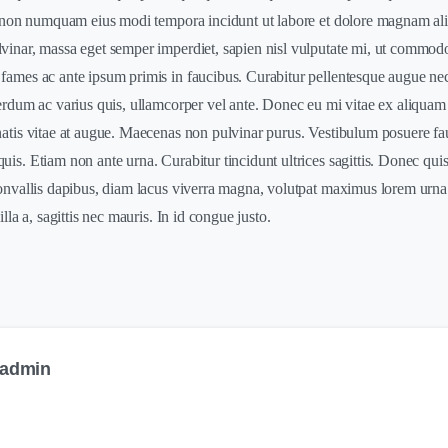
ia non numquam eius modi tempora incidunt ut labore et dolore magnam a
vinar, massa eget semper imperdiet, sapien nisl vulputate mi, ut commodo 
ames ac ante ipsum primis in faucibus. Curabitur pellentesque augue nec n
terdum ac varius quis, ullamcorper vel ante. Donec eu mi vitae ex aliquam 
natis vitae at augue. Maecenas non pulvinar purus. Vestibulum posuere fau
is. Etiam non ante urna. Curabitur tincidunt ultrices sagittis. Donec quis 
convallis dapibus, diam lacus viverra magna, volutpat maximus lorem urna
illa a, sagittis nec mauris. In id congue justo.
admin