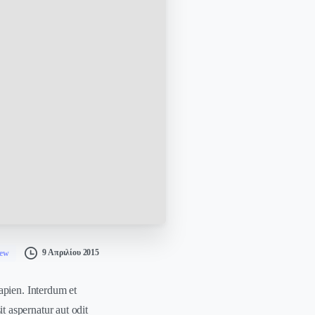
9 Απριλίου 2015
ew
apien. Interdum et
 aspernatur aut odit