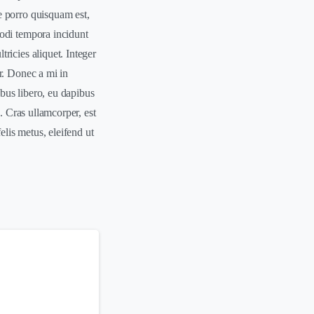
e porro quisquam est,
modi tempora incidunt
ricies aliquet. Integer
r. Donec a mi in
bus libero, eu dapibus
. Cras ullamcorper, est
lis metus, eleifend ut