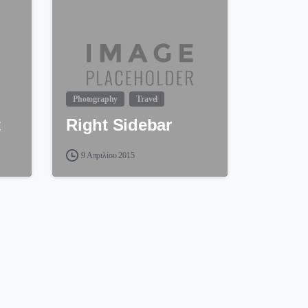
Photography
Travel
t
Right Sidebar
9 Απριλίου 2015