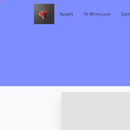
Αρχική
Τα Βίντεο μου
Σχετ