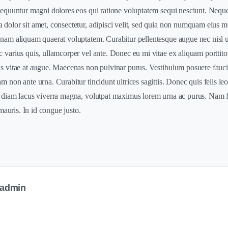
nsequuntur magni dolores eos qui ratione voluptatem sequi nesciunt. Nequ
 dolor sit amet, consectetur, adipisci velit, sed quia non numquam eius 
nam aliquam quaerat voluptatem. Curabitur pellentesque augue nec nisl ult
 varius quis, ullamcorper vel ante. Donec eu mi vitae ex aliquam porttito
is vitae at augue. Maecenas non pulvinar purus. Vestibulum posuere fauci
m non ante urna. Curabitur tincidunt ultrices sagittis. Donec quis felis leo
, diam lacus viverra magna, volutpat maximus lorem urna ac purus. Nam fe
c mauris. In id congue justo.
admin