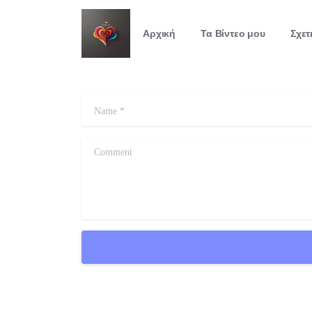
Αρχική
Τα Βίντεο μου
Σχετ
Name
*
Comment