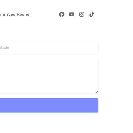
um Yves Rocher
ite