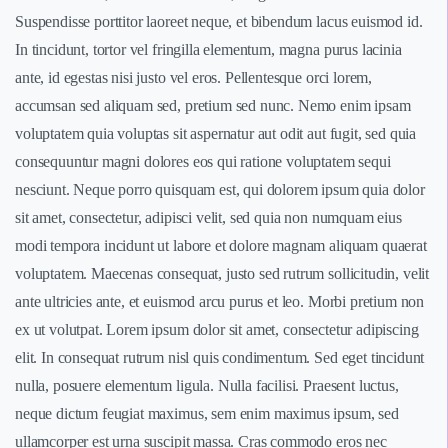
Suspendisse porttitor laoreet neque, et bibendum lacus euismod id.
In tincidunt, tortor vel fringilla elementum, magna purus lacinia
ante, id egestas nisi justo vel eros. Pellentesque orci lorem,
accumsan sed aliquam sed, pretium sed nunc. Nemo enim ipsam
voluptatem quia voluptas sit aspernatur aut odit aut fugit, sed quia
consequuntur magni dolores eos qui ratione voluptatem sequi
nesciunt. Neque porro quisquam est, qui dolorem ipsum quia dolor
sit amet, consectetur, adipisci velit, sed quia non numquam eius
modi tempora incidunt ut labore et dolore magnam aliquam quaerat
voluptatem. Maecenas consequat, justo sed rutrum sollicitudin, velit
ante ultricies ante, et euismod arcu purus et leo. Morbi pretium non
ex ut volutpat. Lorem ipsum dolor sit amet, consectetur adipiscing
elit. In consequat rutrum nisl quis condimentum. Sed eget tincidunt
nulla, posuere elementum ligula. Nulla facilisi. Praesent luctus,
neque dictum feugiat maximus, sem enim maximus ipsum, sed
ullamcorper est urna suscipit massa. Cras commodo eros nec